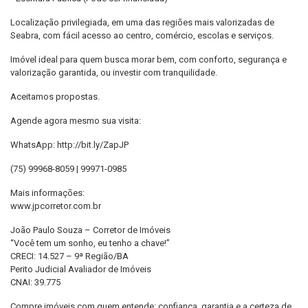
Localização privilegiada, em uma das regiões mais valorizadas de
Seabra, com fácil acesso ao centro, comércio, escolas e serviços.
Imóvel ideal para quem busca morar bem, com conforto, segurança e
valorização garantida, ou investir com tranquilidade.
Aceitamos propostas.
Agende agora mesmo sua visita:
WhatsApp: http://bit.ly/ZapJP
(75) 99968-8059 | 99971-0985
Mais informações:
www.jpcorretor.com.br
João Paulo Souza – Corretor de Imóveis
“Você tem um sonho, eu tenho a chave!”
CRECI: 14.527 – 9ª Região/BA
Perito Judicial Avaliador de Imóveis
CNAI: 39.775
Compre imóveis com quem entende: confiança, garantia e a certeza de