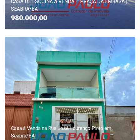
CASA DE ESQUINA À VENDA – PRAÇA DA EMBASA |
SEABRA/BA
980.000,00
Casa à Venda na Rua José Lourenço Pinto em
Seabra/BA