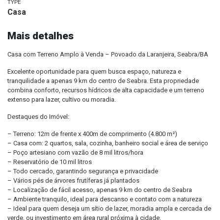
TYPE
Casa
Mais detalhes
Casa com Terreno Amplo à Venda – Povoado da Laranjeira, Seabra/BA
Excelente oportunidade para quem busca espaço, natureza e
tranquilidade a apenas 9 km do centro de Seabra. Esta propriedade
combina conforto, recursos hídricos de alta capacidade e um terreno
extenso para lazer, cultivo ou moradia.
Destaques do Imóvel:
– Terreno: 12m de frente x 400m de comprimento (4.800 m²)
– Casa com: 2 quartos, sala, cozinha, banheiro social e área de serviço
– Poço artesiano com vazão de 8 mil litros/hora
– Reservatório de 10 mil litros
– Todo cercado, garantindo segurança e privacidade
– Vários pés de árvores frutíferas já plantados
– Localização de fácil acesso, apenas 9 km do centro de Seabra
– Ambiente tranquilo, ideal para descanso e contato com a natureza
– Ideal para quem deseja um sítio de lazer, moradia ampla e cercada de
verde, ou investimento em área rural próxima à cidade.