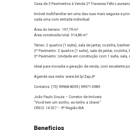
Casa de 3 Pavimentos à Venda 2ª Travessa Félix Laureano
Imóvel multifamiliar em uma das ruas mais seguras e pro
cada uma com entrada individual.
Área do terreno: 197,79 m²
Área construída total: 314,86 m²
Térreo: 2 quartos (1 suíte), sala de jantar, cozinha, banhe
2º Pavimento: 2 quartos (1 suíte), sala de jantar, cozinha,
3º Pavimento: Unidade em construção com 1 suíte, sala, c
Ideal para moradia e geração de renda, com excelente pot
Agende sua visita: www.bit.ly/ZapJP
Contatos: (75) 99968-8059 | 99971-0985
João Paulo Souza – Corretor de Imóveis
“Você tem um sonho, eu tenho a chave.”
CRECI: 14.527 – 9ª Região/BA
Benefícios