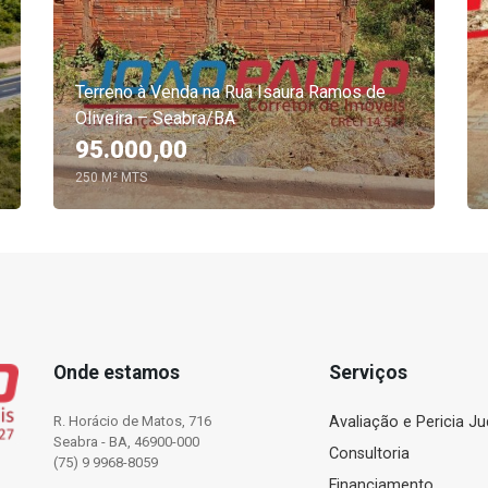
Terreno à Venda na Rua Isaura Ramos de
Oliveira – Seabra/BA
95.000,00
250 M² MTS
Onde estamos
Serviços
R. Horácio de Matos, 716
Avaliação e Pericia Jud
Seabra - BA, 46900-000
Consultoria
(75) 9 9968-8059
Financiamento