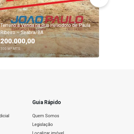
Terrenos
Terreno à Venda na Rua Heliodoro de Paula
Bairro No
Ribeiro – Seabra/BA
Seabra/B
200.000,00
R$60,
300 M² MTS
Guia Rápido
icial
Quem Somos
Legislação
Localizar imóvel