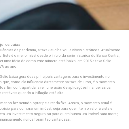
juros baixa
ências da pandemia, a taxa Selic baixou a níveis históricos. Atualmente
 Este é o menor nível desde o início da série histórica do Banco Central,
ter uma ideia de como este número está baixo, em 2015 a taxa Selic
5% ao ano.
 Selic baixa gera duas principais vantagens para o investimento no
ro que, como ela influencia diretamente na taxa de juros, é o momento
ntos. Em contrapartida, a remuneração de aplicações financeiras cai
 rentáveis quando a inflação está alta.
menos faz sentido optar pela renda fixa. Assim, o momento atual é,
opício para comprar um imóvel, seja para quem tem o valor à vista e
ro em um investimento seguro ou para quem busca um imóvel para morar,
 financiamento nunca foram tão vantajosas.