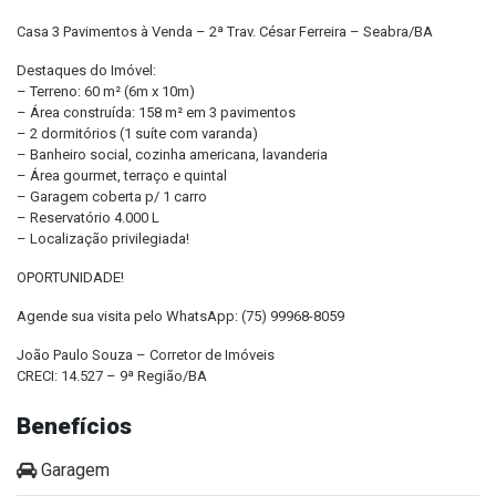
Casa 3 Pavimentos à Venda – 2ª Trav. César Ferreira – Seabra/BA
Destaques do Imóvel:
– Terreno: 60 m² (6m x 10m)
– Área construída: 158 m² em 3 pavimentos
– 2 dormitórios (1 suíte com varanda)
– Banheiro social, cozinha americana, lavanderia
– Área gourmet, terraço e quintal
– Garagem coberta p/ 1 carro
– Reservatório 4.000 L
– Localização privilegiada!
OPORTUNIDADE!
Agende sua visita pelo WhatsApp: (75) 99968-8059
João Paulo Souza – Corretor de Imóveis
CRECI: 14.527 – 9ª Região/BA
Benefícios
Garagem