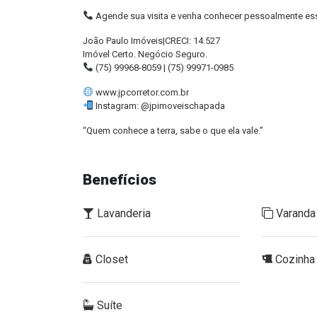
Agende sua visita e venha conhecer pessoalmente ess
João Paulo Imóveis|CRECI: 14.527
Imóvel Certo. Negócio Seguro.
(75) 99968-8059 | (75) 99971-0985
www.jpcorretor.com.br
Instagram: @jpimoveischapada
“Quem conhece a terra, sabe o que ela vale.”
Benefícios
Lavanderia
Varanda
Closet
Cozinha
Suíte