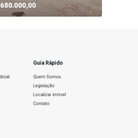
680.000,00
120.0
Guia Rápido
icial
Quem Somos
Legislação
Localizar imóvel
Contato