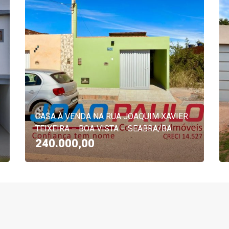
CASA À VENDA NA RUA JOAQUIM XAVIER
TEIXEIRA – BOA VISTA – SEABRA/BA
240.000,00