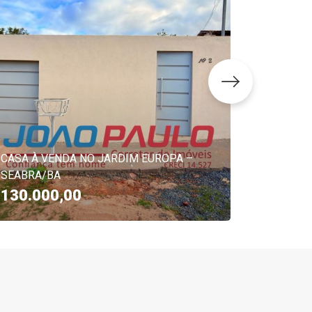
CASA À VENDA NO JARDIM EUROPA –
CASA À 
SEABRA/BA
TEIXEIRA
130.000,00
680.0