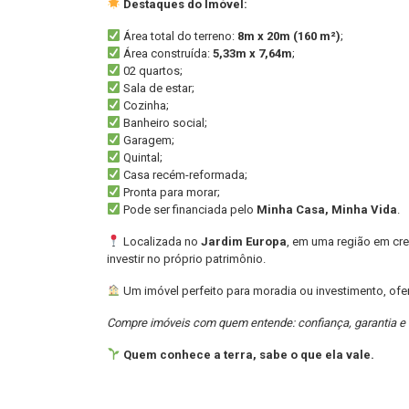
Destaques do Imóvel:
Área total do terreno:
8m x 20m (160 m²)
;
Área construída:
5,33m x 7,64m
;
02 quartos;
Sala de estar;
Cozinha;
Banheiro social;
Garagem;
Quintal;
Casa recém-reformada;
Pronta para morar;
Pode ser financiada pelo
Minha Casa, Minha Vida
.
Localizada no
Jardim Europa
, em uma região em cre
investir no próprio patrimônio.
Um imóvel perfeito para moradia ou investimento, ofer
Compre imóveis com quem entende: confiança, garantia e 
Quem conhece a terra, sabe o que ela vale.