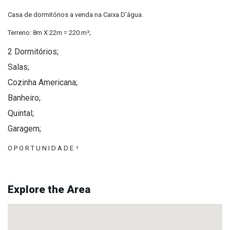
Casa de dormitórios a venda na Caixa D’água.
Terreno: 8m X 22m = 220 m²;
2 Dormitórios;
Salas;
Cozinha Americana;
Banheiro;
Quintal;
Garagem;
O P O R T U N I D A D E !
Explore the Area