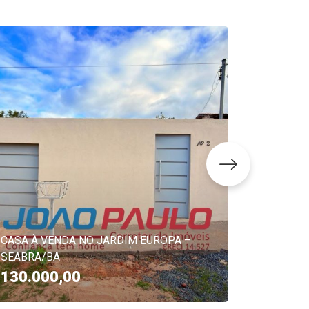
CASA À VENDA NO JARDIM EUROPA –
CASA À 
SEABRA/BA
TEIXEIRA
130.000,00
680.0