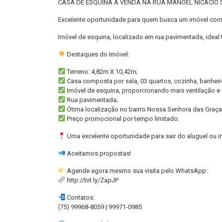
CASA DE ESQUINA À VENDA NA RUA MANOEL NICÁCIO
Excelente oportunidade para quem busca um imóvel com ó
Imóvel de esquina, localizado em rua pavimentada, ideal
Destaques do Imóvel:
Terreno: 4,82m X 10,42m;
Casa composta por sala, 03 quartos, cozinha, banheiro
Imóvel de esquina, proporcionando mais ventilação e
Rua pavimentada;
Ótima localização no bairro Nossa Senhora das Graça
Preço promocional por tempo limitado.
Uma excelente oportunidade para sair do aluguel ou i
Aceitamos propostas!
Agende agora mesmo sua visita pelo WhatsApp:
http://bit.ly/ZapJP
Contatos:
(75) 99968-8059 | 99971-0985