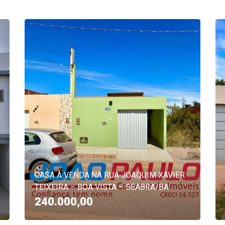
CASA À VENDA NA RUA JOAQUIM XAVIER
TEIXEIRA – BOA VISTA – SEABRA/BA
240.000,00