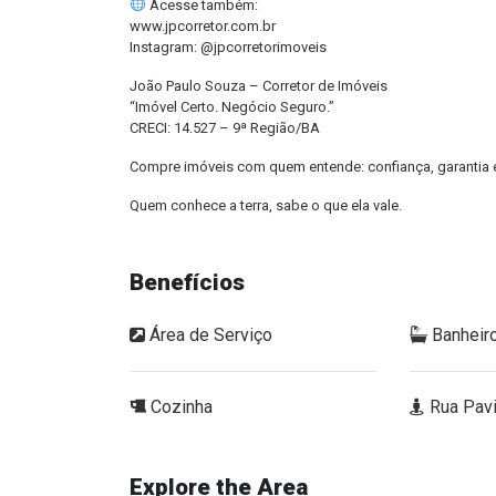
Acesse também:
www.jpcorretor.com.br
Instagram: @jpcorretorimoveis
João Paulo Souza – Corretor de Imóveis
“Imóvel Certo. Negócio Seguro.”
CRECI: 14.527 – 9ª Região/BA
Compre imóveis com quem entende: confiança, garantia 
Quem conhece a terra, sabe o que ela vale.
Benefícios
Área de Serviço
Banheiro
Cozinha
Rua Pav
Explore the Area