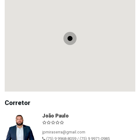
Corretor
João Paulo
jpmiraserra@gmail.com
(75) 9 9968-8059 / (75) 9 9971-0985