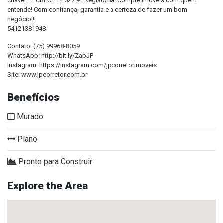
chave!” – CRECI: 14.527 9ª Região/Ba. Compre imóveis com quem
entende! Com confiança, garantia e a certeza de fazer um bom
negócio!!!
54121381948
Contato: (75) 99968-8059
WhatsApp: http://bit.ly/ZapJP
Instagram: https://instagram.com/jpcorretorimoveis
Site: www.jpcorretor.com.br
Benefícios
Murado
Plano
Pronto para Construir
Explore the Area