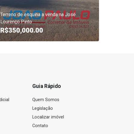
Terreno de esquina a venda na José
Lourenço Pinto
TERRENO
R$350,000.00
R$490
Guia Rápido
icial
Quem Somos
Legislação
Localizar imóvel
Contato