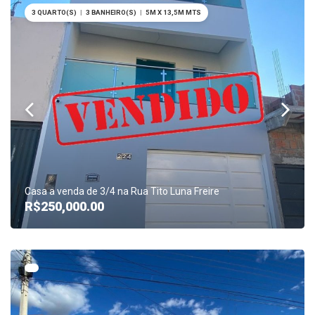
3 QUARTO(S)
|
3 BANHEIRO(S)
|
5M X 13,5M MTS
Casa a venda de 3/4 na Rua Tito Luna Freire
12
R$250,000.00